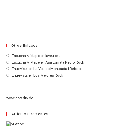
Otros Enlaces
Se
Escucha Mixtape en laveu.cat
abre
Se
Escucha Mixtape en Asaltomata Radio Rock
en
abre
Se
Entrevista en La Veu de Montcada i Reixac
una
en
abre
Se
Entrevista en Los Mejores Rock
nueva
una
en
abre
pestaña
nueva
una
en
pestaña
nueva
una
www.osradio.de
pestaña
nueva
pestaña
Artículos Recientes