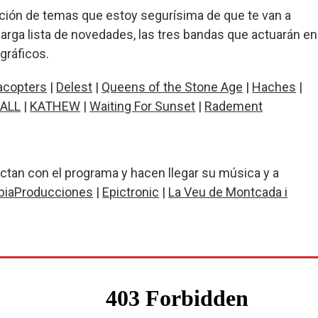
ón de temas que estoy segurísima de que te van a
larga lista de novedades, las tres bandas que actuarán en
gráficos.
acopters
|
Delest
|
Queens of the Stone Age
|
Haches
|
ALL
|
KATHEW
|
Waiting For Sunset
|
Radement
tan con el programa y hacen llegar su música y a
biaProducciones
|
Epictronic
|
La Veu de Montcada i