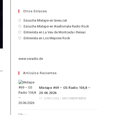
Otros Enlaces
Se
Escucha Mixtape en laveu.cat
abre
Se
Escucha Mixtape en Asaltomata Radio Rock
en
abre
Se
Entrevista en La Veu de Montcada i Reixac
una
en
abre
Se
Entrevista en Los Mejores Rock
nueva
una
en
abre
pestaña
nueva
una
en
pestaña
nueva
una
www.osradio.de
pestaña
nueva
pestaña
Artículos Recientes
Mixtape #69 – OS Radio 104,8 –
20.06.2026
17. JUNIO 2026
/
SIN COMENTARIOS