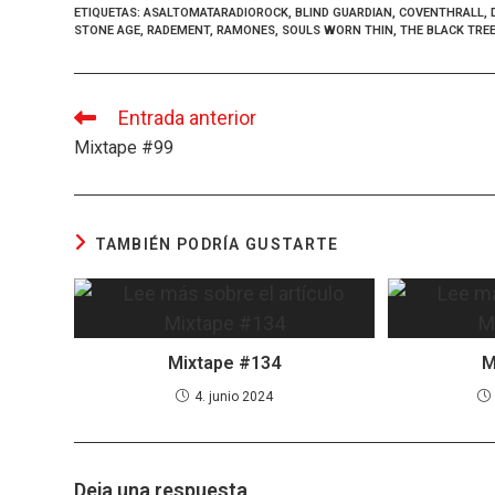
ce
es
at
e
ail
m
ETIQUETAS
:
ASALTOMATARADIOROCK
,
BLIND GUARDIAN
,
COVENTHRALL
,
STONE AGE
,
RADEMENT
,
RAMONES
,
SOULS WORN THIN
,
THE BLACK TRE
b
ky
s
a
p
o
A
d
ar
o
p
s
tir
Entrada anterior
Leer
más
Mixtape #99
k
p
artículos
TAMBIÉN PODRÍA GUSTARTE
Mixtape #134
M
4. junio 2024
Deja una respuesta