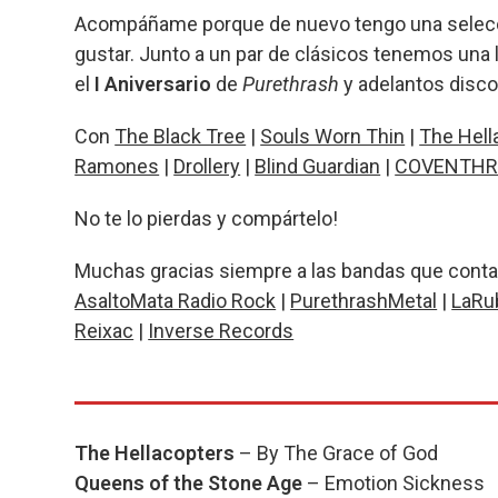
b
ky
s
a
p
Acompáñame porque de nuevo tengo una selecci
o
A
d
ar
gustar. Junto a un par de clásicos tenemos una 
o
p
s
tir
el
I Aniversario
de
Purethrash
y adelantos disco
k
p
Con
The Black Tree
|
Souls Worn Thin
|
The Hell
Ramones
|
Drollery
|
Blind Guardian
|
COVENTHR
No te lo pierdas y compártelo!
Muchas gracias siempre a las bandas que contac
AsaltoMata Radio Rock
|
PurethrashMetal
|
LaRu
Reixac
|
Inverse Records
The Hellacopters
– By The Grace of God
Queens of the Stone Age
– Emotion Sickness