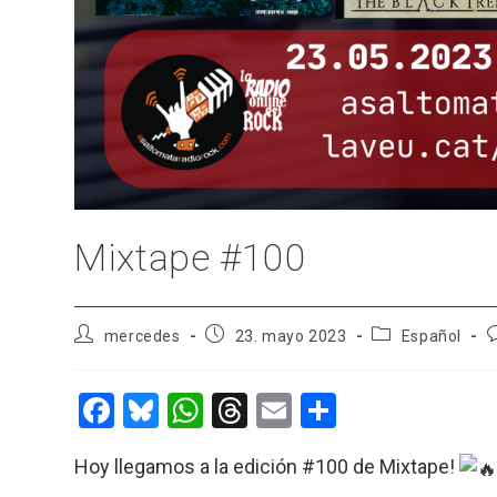
Mixtape #100
Autor
Publicación
Categoría
C
mercedes
23. mayo 2023
Español
de
de
de
d
la
la
la
l
entrada:
entrada:
entrada:
e
F
Bl
W
T
E
C
a
u
h
hr
m
o
Hoy llegamos a la edición #100 de Mixtape!
ce
es
at
e
ail
m