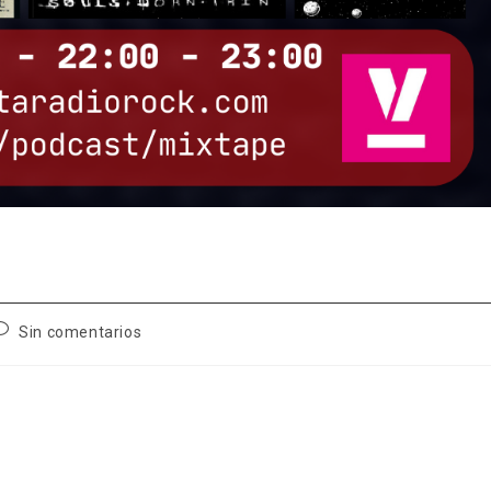
omentarios
Sin comentarios
e
a
ntrada: