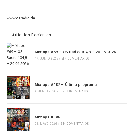
abre
pestaña
nueva
una
en
pestaña
nueva
una
www.osradio.de
pestaña
nueva
pestaña
Artículos Recientes
Mixtape #69 – OS Radio 104,8 – 20.06.2026
17. JUNIO 2026
/
SIN COMENTARIOS
Mixtape #187 – Último programa
4. JUNIO 2026
/
SIN COMENTARIOS
Mixtape #186
26. MAYO 2026
/
SIN COMENTARIOS