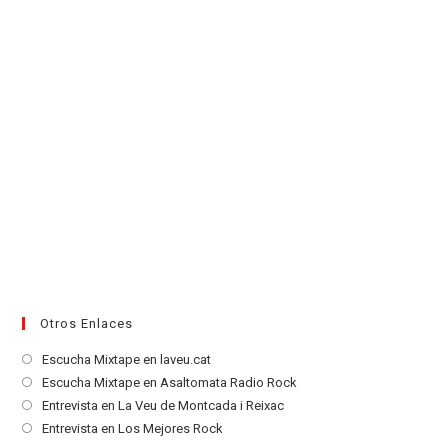
Otros Enlaces
Se
Escucha Mixtape en laveu.cat
abre
Se
Escucha Mixtape en Asaltomata Radio Rock
en
abre
Se
Entrevista en La Veu de Montcada i Reixac
una
en
abre
Se
Entrevista en Los Mejores Rock
nueva
una
en