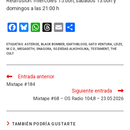
Redifusión: miércoles 15:00h, sábados 13:00h y
domingos a las 21:00 h
F
Bl
W
T
E
C
a
u
h
hr
m
o
ce
es
at
e
ail
m
ETIQUETAS
:
ASTERISE
,
BLACK BOMBER
,
EARTHBLOOD
,
GATO VENTURA
,
LEIZE
,
M.C.D.
,
MEGADETH
,
SNAGORA
,
SOZIEDAD ALKOHOLIKA
,
TESTAMENT
,
THE
b
ky
s
a
p
CULT
o
A
d
ar
o
p
s
tir
Entrada anterior
Leer
k
p
más
Mixtape #184
artículos
Siguiente entrada
Mixtape #68 – OS Radio 104,8 – 23.05.2026
TAMBIÉN PODRÍA GUSTARTE