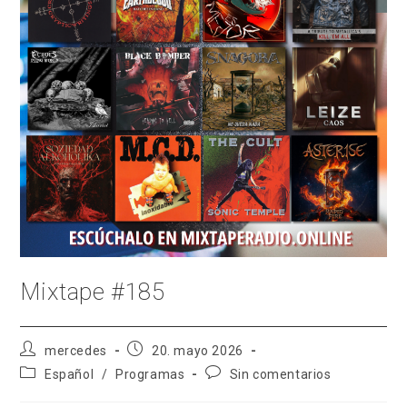
Mixtape #185
Autor
Publicación
mercedes
20. mayo 2026
de
de
Categoría
Comentarios
Español
/
Programas
Sin comentarios
la
la
de
de
entrada:
entrada:
la
la