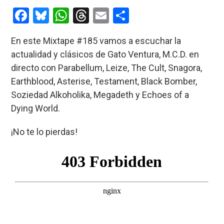
entrada:
entrada:
F
Bl
W
T
E
C
a
u
h
hr
m
o
En este Mixtape #185 vamos a escuchar la
ce
es
at
e
ail
m
actualidad y clásicos de Gato Ventura, M.C.D. en
b
ky
s
a
p
directo con Parabellum, Leize, The Cult, Snagora,
o
A
d
ar
Earthblood, Asterise, Testament, Black Bomber,
o
p
s
tir
Soziedad Alkoholika, Megadeth y Echoes of a
k
p
Dying World.
¡No te lo pierdas!