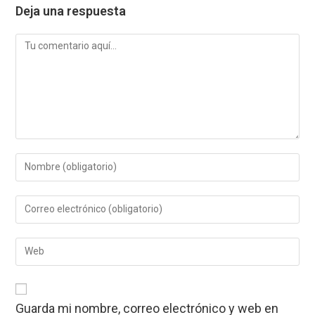
Deja una respuesta
Comentario
Introduce
tu
nombre
Introduce
o
tu
nombre
dirección
de
Introduce
de
usuario
la
correo
para
URL
electrónico
comentar
de
para
tu
comentar
Guarda mi nombre, correo electrónico y web en