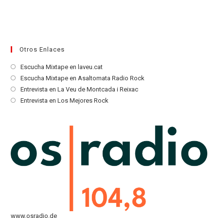
Otros Enlaces
Se
Escucha Mixtape en laveu.cat
abre
Se
Escucha Mixtape en Asaltomata Radio Rock
en
abre
Se
Entrevista en La Veu de Montcada i Reixac
una
en
abre
Se
Entrevista en Los Mejores Rock
nueva
una
en
abre
pestaña
nueva
una
en
pestaña
nueva
una
pestaña
nueva
pestaña
www.osradio.de