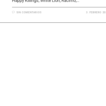
Happy Killings, White Lion, Racimo,…
SIN COMENTARIOS
3. FEBRERO 20