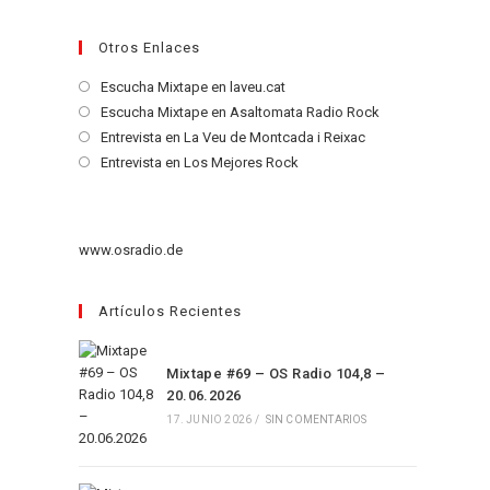
Otros Enlaces
Se
Escucha Mixtape en laveu.cat
abre
Se
Escucha Mixtape en Asaltomata Radio Rock
en
abre
Se
Entrevista en La Veu de Montcada i Reixac
una
en
abre
Se
Entrevista en Los Mejores Rock
nueva
una
en
abre
pestaña
nueva
una
en
pestaña
nueva
una
www.osradio.de
pestaña
nueva
pestaña
Artículos Recientes
Mixtape #69 – OS Radio 104,8 –
20.06.2026
17. JUNIO 2026
/
SIN COMENTARIOS