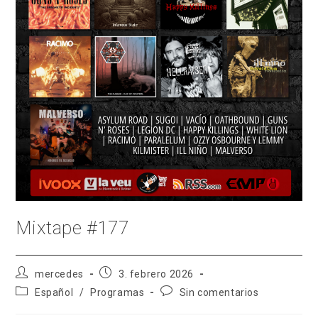
Mixtape #177
Autor
Publicación
mercedes
3. febrero 2026
de
de
Categoría
Comentarios
Español
/
Programas
Sin comentarios
la
la
de
de
entrada:
entrada:
la
la