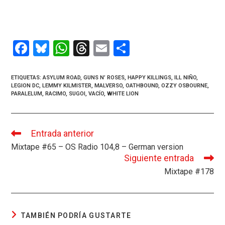
F
Bl
W
T
E
C
a
u
h
hr
m
o
ce
es
at
e
ail
m
ETIQUETAS
:
ASYLUM ROAD
,
GUNS N’ ROSES
,
HAPPY KILLINGS
,
ILL NIÑO
,
LEGION DC
,
LEMMY KILMISTER
,
MALVERSO
,
OATHBOUND
,
OZZY OSBOURNE
,
b
ky
s
a
p
PARALELUM
,
RACIMO
,
SUGOI
,
VACÍO
,
WHITE LION
o
A
d
ar
o
p
s
tir
Entrada anterior
Leer
k
p
más
Mixtape #65 – OS Radio 104,8 – German version
artículos
Siguiente entrada
Mixtape #178
TAMBIÉN PODRÍA GUSTARTE