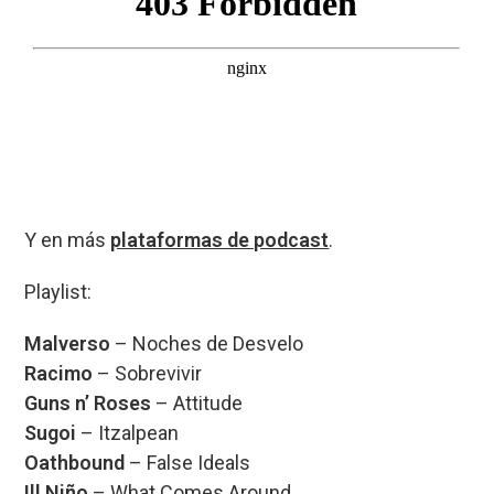
Y en más
plataformas de podcast
.
Playlist:
Malverso
– Noches de Desvelo
Racimo
– Sobrevivir
Guns n’ Roses
– Attitude
Sugoi
– Itzalpean
Oathbound
– False Ideals
Ill Niño
– What Comes Around