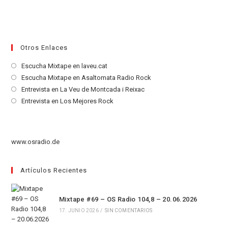
Otros Enlaces
Se
Escucha Mixtape en laveu.cat
abre
Se
Escucha Mixtape en Asaltomata Radio Rock
en
abre
Se
Entrevista en La Veu de Montcada i Reixac
una
en
abre
Se
Entrevista en Los Mejores Rock
nueva
una
en
abre
pestaña
nueva
una
en
pestaña
nueva
una
www.osradio.de
pestaña
nueva
pestaña
Artículos Recientes
Mixtape #69 – OS Radio 104,8 – 20.06.2026
17. JUNIO 2026
/
SIN COMENTARIOS