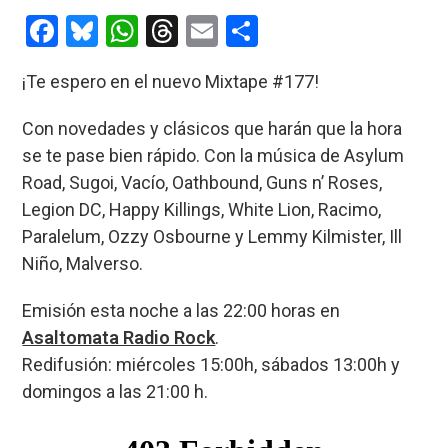
entrada:
entrada:
F
Bl
W
T
E
C
a
u
h
hr
m
o
¡Te espero en el nuevo Mixtape #177!
ce
es
at
e
ail
m
b
ky
s
a
p
Con novedades y clásicos que harán que la hora
o
A
d
ar
se te pase bien rápido. Con la música de Asylum
Road, Sugoi, Vacío, Oathbound, Guns n’ Roses,
o
p
s
tir
Legion DC, Happy Killings, White Lion, Racimo,
k
p
Paralelum, Ozzy Osbourne y Lemmy Kilmister, Ill
Niño, Malverso.
Emisión esta noche a las 22:00 horas en
Asaltomata Radio Rock
.
Redifusión: miércoles 15:00h, sábados 13:00h y
domingos a las 21:00 h.