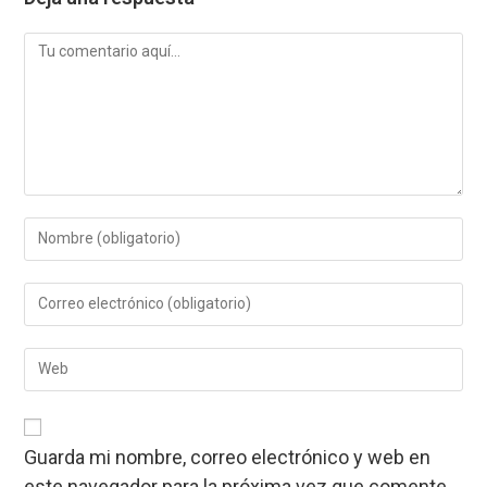
Comentario
Introduce
tu
nombre
Introduce
o
tu
nombre
dirección
de
Introduce
de
usuario
la
correo
para
URL
electrónico
comentar
de
para
tu
comentar
Guarda mi nombre, correo electrónico y web en
web
este navegador para la próxima vez que comente.