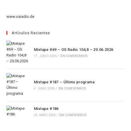
pestaña
nueva
una
en
pestaña
nueva
una
www.osradio.de
pestaña
nueva
pestaña
Artículos Recientes
Mixtape #69 – OS Radio 104,8 – 20.06.2026
17. JUNIO 2026
/
SIN COMENTARIOS
Mixtape #187 – Último programa
4. JUNIO 2026
/
SIN COMENTARIOS
Mixtape #186
26. MAYO 2026
/
SIN COMENTARIOS