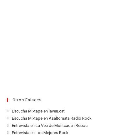
Otros Enlaces
Se
Escucha Mixtape en laveu.cat
abre
Se
Escucha Mixtape en Asaltomata Radio Rock
en
abre
Se
Entrevista en La Veu de Montcada i Reixac
una
en
abre
Se
Entrevista en Los Mejores Rock
nueva
una
en
abre