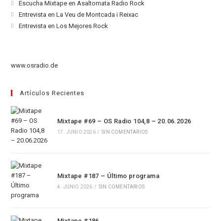
abre
Se
Escucha Mixtape en Asaltomata Radio Rock
en
abre
Se
Entrevista en La Veu de Montcada i Reixac
una
en
abre
Se
Entrevista en Los Mejores Rock
nueva
una
en
abre
pestaña
nueva
una
en
pestaña
nueva
una
www.osradio.de
pestaña
nueva
pestaña
Artículos Recientes
Mixtape #69 – OS Radio 104,8 – 20.06.2026
17. JUNIO 2026
/
SIN COMENTARIOS
Mixtape #187 – Último programa
4. JUNIO 2026
/
SIN COMENTARIOS
Mixtape #186