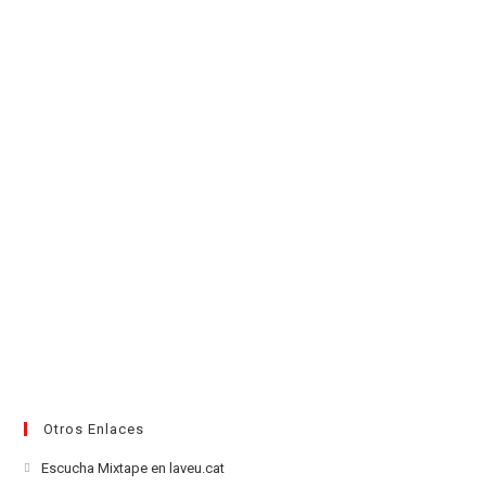
en
pestaña
pestaña
pestaña
pestaña
pestaña
pestaña
una
nueva
pestaña
Otros Enlaces
Se
Escucha Mixtape en laveu.cat