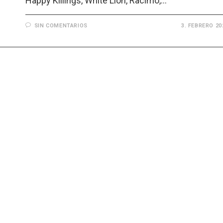
Happy Killings, White Lion, Racimo,…
SIN COMENTARIOS
3. FEBRERO 20