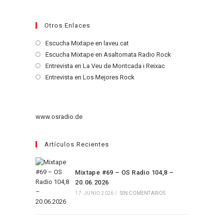
Otros Enlaces
Se
Escucha Mixtape en laveu.cat
abre
Se
Escucha Mixtape en Asaltomata Radio Rock
en
abre
Se
Entrevista en La Veu de Montcada i Reixac
una
en
abre
Se
Entrevista en Los Mejores Rock
nueva
una
en
abre
pestaña
nueva
una
en
pestaña
nueva
una
www.osradio.de
pestaña
nueva
pestaña
Artículos Recientes
Mixtape #69 – OS Radio 104,8 –
20.06.2026
17. JUNIO 2026
/
SIN COMENTARIOS