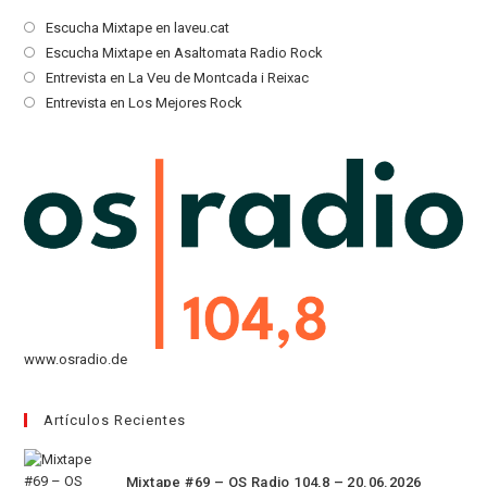
Se
Escucha Mixtape en laveu.cat
abre
Se
Escucha Mixtape en Asaltomata Radio Rock
en
abre
Se
Entrevista en La Veu de Montcada i Reixac
una
en
abre
Se
Entrevista en Los Mejores Rock
nueva
una
en
abre
pestaña
nueva
una
en
pestaña
nueva
una
pestaña
nueva
pestaña
www.osradio.de
Artículos Recientes
Mixtape #69 – OS Radio 104,8 – 20.06.2026