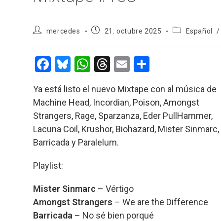
Autor
Publicación
Categoría
mercedes
21. octubre 2025
Español
/
de
de
de
la
la
la
entrada:
entrada:
entrada:
F
Bl
W
T
E
C
a
u
h
hr
m
o
Ya está listo el nuevo Mixtape con al música de
ce
es
at
e
ail
m
Machine Head, Incordian, Poison, Amongst
b
ky
s
a
p
Strangers, Rage, Sparzanza, Eder PullHammer,
o
A
d
ar
Lacuna Coil, Krushor, Biohazard, Mister Sinmarc,
o
p
s
tir
Barricada y Paralelum.
k
p
Playlist:
Mister Sinmarc
– Vértigo
Amongst Strangers
– We are the Difference
Barricada
– No sé bien porqué