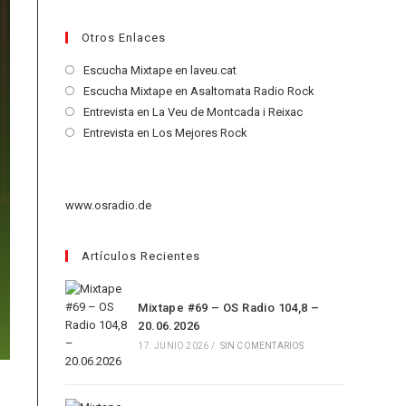
Otros Enlaces
Se
Escucha Mixtape en laveu.cat
abre
Se
Escucha Mixtape en Asaltomata Radio Rock
en
abre
Se
Entrevista en La Veu de Montcada i Reixac
una
en
abre
Se
Entrevista en Los Mejores Rock
nueva
una
en
abre
pestaña
nueva
una
en
pestaña
nueva
una
www.osradio.de
pestaña
nueva
pestaña
Artículos Recientes
Mixtape #69 – OS Radio 104,8 –
20.06.2026
17. JUNIO 2026
/
SIN COMENTARIOS