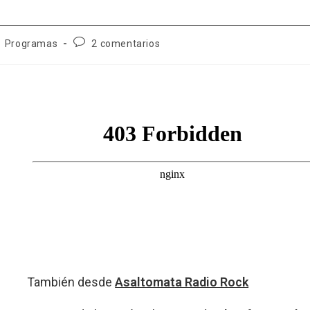
Comentarios
Programas
2 comentarios
de
la
entrada:
También desde
Asaltomata Radio Rock