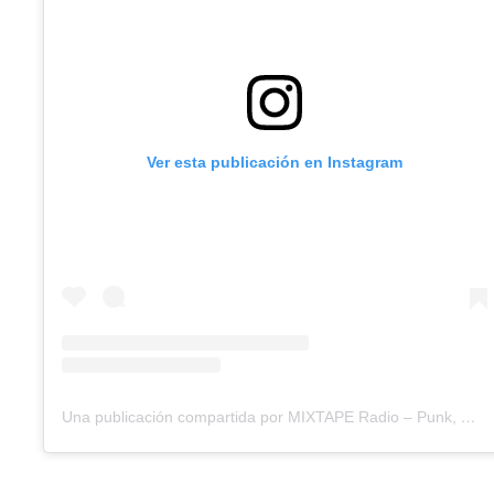
Ver esta publicación en Instagram
Una publicación compartida por MIXTAPE Radio – Punk, Rock & Metal (@mixtape.programaderadio)