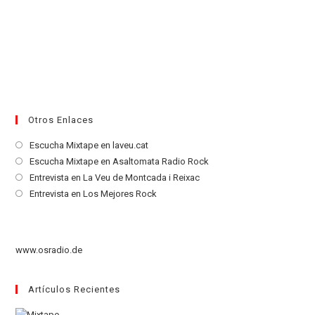
Otros Enlaces
Se
Escucha Mixtape en laveu.cat
abre
Se
Escucha Mixtape en Asaltomata Radio Rock
en
abre
Se
Entrevista en La Veu de Montcada i Reixac
una
en
abre
Se
Entrevista en Los Mejores Rock
nueva
una
en
abre
pestaña
nueva
una
en
pestaña
nueva
una
www.osradio.de
pestaña
nueva
pestaña
Artículos Recientes