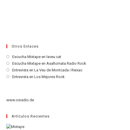
Otros Enlaces
Se
Escucha Mixtape en laveu.cat
abre
Se
Escucha Mixtape en Asaltomata Radio Rock
en
abre
Se
Entrevista en La Veu de Montcada i Reixac
una
en
abre
Se
Entrevista en Los Mejores Rock
nueva
una
en
abre
pestaña
nueva
una
en
pestaña
nueva
una
www.osradio.de
pestaña
nueva
pestaña
Artículos Recientes