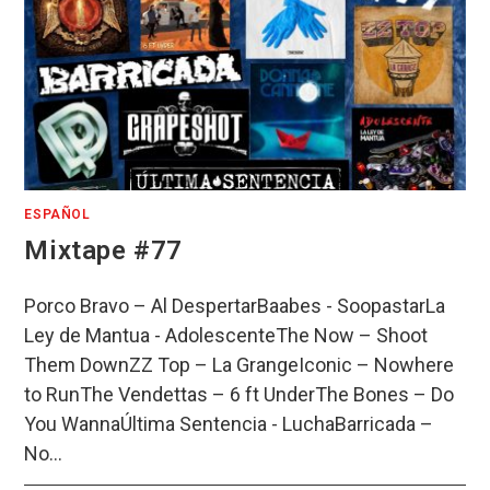
ESPAÑOL
Mixtape #77
Porco Bravo – Al DespertarBaabes - SoopastarLa
Ley de Mantua - AdolescenteThe Now – Shoot
Them DownZZ Top – La GrangeIconic – Nowhere
to RunThe Vendettas – 6 ft UnderThe Bones – Do
You WannaÚltima Sentencia - LuchaBarricada –
No…