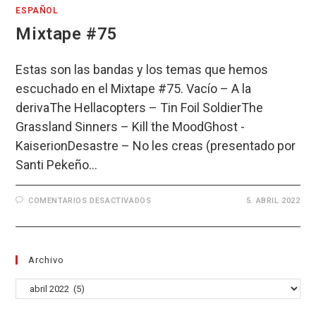
ESPAÑOL
Mixtape #75
Estas son las bandas y los temas que hemos
escuchado en el Mixtape #75. Vacío – A la
derivaThe Hellacopters – Tin Foil SoldierThe
Grassland Sinners – Kill the MoodGhost -
KaiserionDesastre – No les creas (presentado por
Santi Pekeño…
EN
COMENTARIOS DESACTIVADOS
5. ABRIL 2022
MIXTAPE
#75
Archivo
Archivo