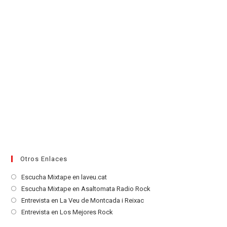
Otros Enlaces
Se
Escucha Mixtape en laveu.cat
abre
Se
Escucha Mixtape en Asaltomata Radio Rock
en
abre
Se
Entrevista en La Veu de Montcada i Reixac
una
en
abre
Se
Entrevista en Los Mejores Rock
nueva
una
en
abre