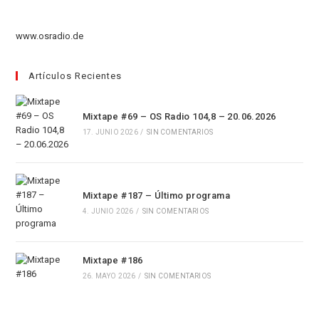
pestaña
nueva
una
en
pestaña
nueva
una
www.osradio.de
pestaña
nueva
pestaña
Artículos Recientes
Mixtape #69 – OS Radio 104,8 – 20.06.2026
17. JUNIO 2026
/
SIN COMENTARIOS
Mixtape #187 – Último programa
4. JUNIO 2026
/
SIN COMENTARIOS
Mixtape #186
26. MAYO 2026
/
SIN COMENTARIOS