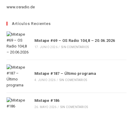
pestaña
nueva
una
www.osradio.de
pestaña
nueva
pestaña
Artículos Recientes
Mixtape #69 – OS Radio 104,8 – 20.06.2026
17. JUNIO 2026
/
SIN COMENTARIOS
Mixtape #187 – Último programa
4. JUNIO 2026
/
SIN COMENTARIOS
Mixtape #186
26. MAYO 2026
/
SIN COMENTARIOS