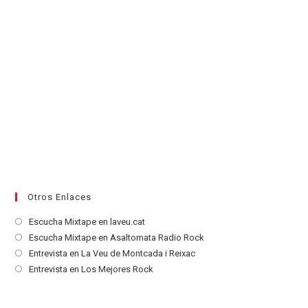
Otros Enlaces
Se
Escucha Mixtape en laveu.cat
abre
Se
Escucha Mixtape en Asaltomata Radio Rock
en
abre
Se
Entrevista en La Veu de Montcada i Reixac
una
en
abre
Se
Entrevista en Los Mejores Rock
nueva
una
en
abre
pestaña
nueva
una
en