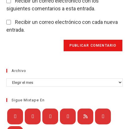
Recibir un correo electrónico con los
siguientes comentarios a esta entrada.
Recibir un correo electrónico con cada nueva
entrada.
Archivo
Archivo
Sigue Mixtape En
Se
Se
Se
Se
Se
Se