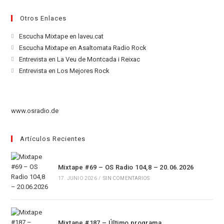
Otros Enlaces
Se
Escucha Mixtape en laveu.cat
abre
Se
Escucha Mixtape en Asaltomata Radio Rock
en
abre
Se
Entrevista en La Veu de Montcada i Reixac
una
en
abre
Se
Entrevista en Los Mejores Rock
nueva
una
en
abre
pestaña
nueva
una
en
pestaña
nueva
una
www.osradio.de
pestaña
nueva
pestaña
Artículos Recientes
Mixtape #69 – OS Radio 104,8 – 20.06.2026
17. JUNIO 2026
/
SIN COMENTARIOS
Mixtape #187 – Último programa