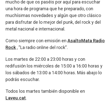
mucho de que os paséis por aquí para escuchar
b
ky
s
a
p
una hora de programa que he preparado, con
o
A
d
ar
muchísimas novedades y algún que otro clásico
o
p
s
tir
para disfrutar de lo mejor del punk, del rock y del
k
p
metal nacional e internacional.
Como siempre con emisión en
AsaltoMata Radio
Rock
, “La radio online del rock”.
Los martes de 22:00 a 23:00 horas y con
redifusión los miércoles de 15:00 a 16:00 horas y
los sábados de 13:00 a 14:00 horas. Más abajo lo
podrás escuchar.
Todos los martes también disponible en
Laveu.cat
.