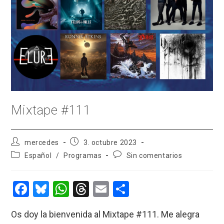
Mixtape #111
Autor
Publicación
mercedes
3. octubre 2023
de
de
Categoría
Comentarios
Español
/
Programas
Sin comentarios
la
la
de
de
entrada:
entrada:
la
la
entrada:
entrada:
F
Bl
W
T
E
C
a
u
h
hr
m
o
Os doy la bienvenida al Mixtape #111. Me alegra
ce
es
at
e
ail
m