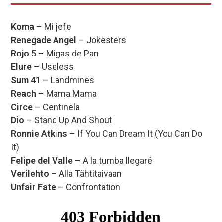
Koma
– Mi jefe
Renegade Angel
– Jokesters
Rojo 5
– Migas de Pan
Elure
– Useless
Sum 41
– Landmines
Reach
– Mama Mama
Circe
– Centinela
Dio
– Stand Up And Shout
Ronnie Atkins
– If You Can Dream It (You Can Do
It)
Felipe del Valle
– A la tumba llegaré
Verilehto
– Alla Tähtitaivaan
Unfair Fate
– Confrontation