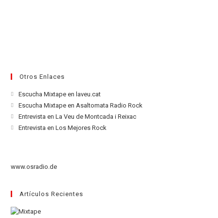
Otros Enlaces
Se
Escucha Mixtape en laveu.cat
abre
Se
Escucha Mixtape en Asaltomata Radio Rock
en
abre
Se
Entrevista en La Veu de Montcada i Reixac
una
en
abre
Se
Entrevista en Los Mejores Rock
nueva
una
en
abre
pestaña
nueva
una
en
pestaña
nueva
una
www.osradio.de
pestaña
nueva
pestaña
Artículos Recientes