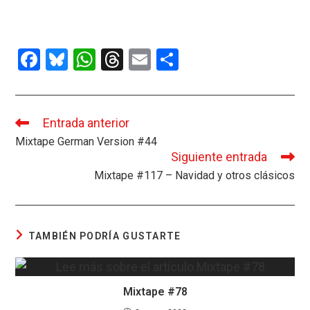
F
Bl
W
T
E
C
a
u
h
hr
m
o
ce
es
at
e
ail
m
b
ky
s
a
p
Entrada anterior
Leer
más
Mixtape German Version #44
o
A
d
ar
artículos
Siguiente entrada
o
p
s
tir
Mixtape #117 – Navidad y otros clásicos
k
p
TAMBIÉN PODRÍA GUSTARTE
Mixtape #78