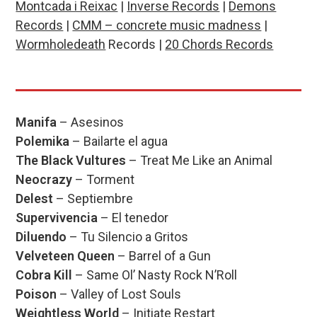
Montcada i Reixac
|
Inverse Records
|
Demons
Records
|
CMM – concrete music madness
|
Wormholedeath
Records |
20 Chords Records
Manifa
– Asesinos
Polemika
– Bailarte el agua
The Black Vultures
– Treat Me Like an Animal
Neocrazy
– Torment
Delest
– Septiembre
Supervivencia
– El tenedor
Diluendo
– Tu Silencio a Gritos
Velveteen Queen
– Barrel of a Gun
Cobra Kill
– Same Ol’ Nasty Rock N’Roll
Poison
– Valley of Lost Souls
Weightless World
– Initiate Restart