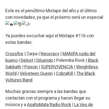
b
ky
s
a
p
Este es el penúltimo Mixtape del año y el último
o
A
d
ar
con novedades, ya que el próximo será un especial
o
p
s
tir
k
p
Ya puedes escuchar aquí el Mixtape #116 con
estas bandas:
Crossfire
| Zarpa |
Neocracy
|
MANIFA ruido del
bueno
|
Delest
|
Diluendo
| Polemika Rock |
Black
Sabbath
|
Poison
|
SUPERVIVENCIA
|
Weightless
World
|
Velveteen Queen
|
CobraKill
|
The Black
Vultures Band
Muchas gracias siempre a las bandas que
contactan con el programa y hacen llegar su
música y a
AsaltoMata Radio Rock
|
La Veu de