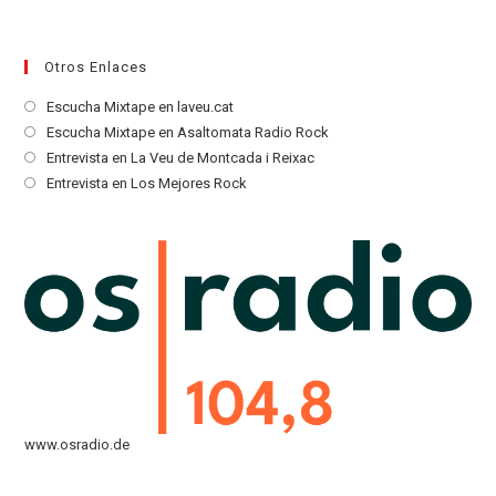
Otros Enlaces
Se
Escucha Mixtape en laveu.cat
abre
Se
Escucha Mixtape en Asaltomata Radio Rock
en
abre
Se
Entrevista en La Veu de Montcada i Reixac
una
en
abre
Se
Entrevista en Los Mejores Rock
nueva
una
en
abre
pestaña
nueva
una
en
pestaña
nueva
una
pestaña
nueva
pestaña
www.osradio.de