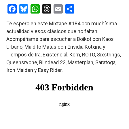
entrada:
entrada:
F
Bl
W
T
E
C
a
u
h
hr
m
o
Te espero en este Mixtape #184 con muchísima
ce
es
at
e
ail
m
actualidad y esos clásicos que no faltan.
b
ky
s
a
p
Acompáñame para escuchar a Boikot con Kaos
o
A
d
ar
Urbano, Maldito Matas con Envidia Kotxina y
o
p
s
tir
Tiempos de Ira, Existencial, Korn, ROTO, Sixstrings,
k
p
Queensryche, Blindead 23, Masterplan, Saratoga,
Iron Maiden y Easy Rider.