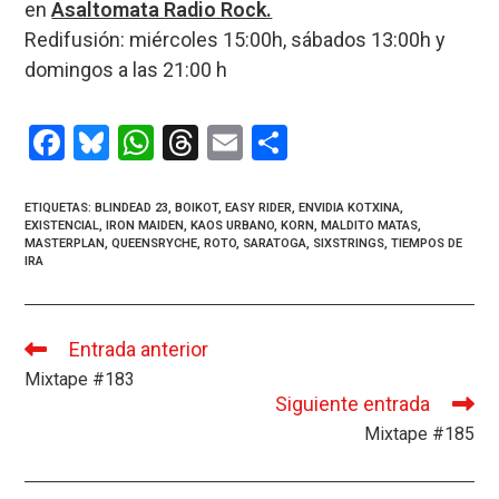
en
Asaltomata Radio Rock.
Redifusión: miércoles 15:00h, sábados 13:00h y
domingos a las 21:00 h
F
Bl
W
T
E
C
a
u
h
hr
m
o
ce
es
at
e
ail
m
ETIQUETAS
:
BLINDEAD 23
,
BOIKOT
,
EASY RIDER
,
ENVIDIA KOTXINA
,
EXISTENCIAL
,
IRON MAIDEN
,
KAOS URBANO
,
KORN
,
MALDITO MATAS
,
b
ky
s
a
p
MASTERPLAN
,
QUEENSRYCHE
,
ROTO
,
SARATOGA
,
SIXSTRINGS
,
TIEMPOS DE
IRA
o
A
d
ar
o
p
s
tir
k
p
Entrada anterior
Leer
más
Mixtape #183
artículos
Siguiente entrada
Mixtape #185