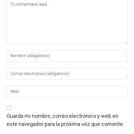
Comentario
Introduce
tu
nombre
Introduce
o
tu
nombre
dirección
de
Introduce
de
usuario
la
correo
para
URL
electrónico
comentar
de
para
tu
comentar
Guarda mi nombre, correo electrónico y web en
web
este navegador para la próxima vez que comente.
(opcional)