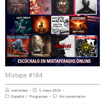
Mixtape #184
Autor
Publicación
mercedes
5. mayo 2026
de
de
Categoría
Comentarios
Español
/
Programas
Sin comentarios
la
la
de
de
entrada:
entrada:
la
la