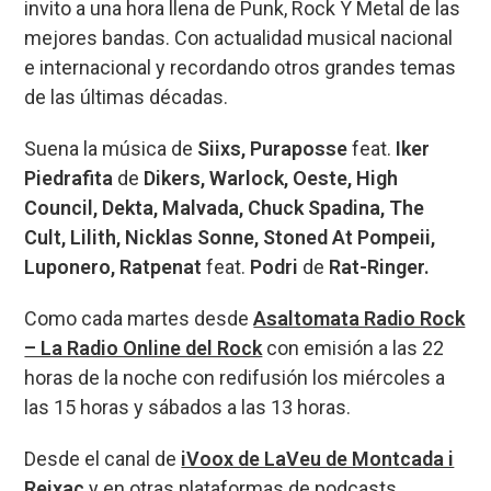
invito a una hora llena de Punk, Rock Y Metal de las
b
ky
s
a
p
mejores bandas. Con actualidad musical nacional
o
A
d
ar
e internacional y recordando otros grandes temas
o
p
s
tir
de las últimas décadas.
k
p
Suena la música de
Siixs, Puraposse
feat.
Iker
Piedrafita
de
Dikers, Warlock, Oeste, High
Council, Dekta, Malvada, Chuck Spadina, The
Cult, Lilith, Nicklas Sonne, Stoned At Pompeii,
Luponero, Ratpenat
feat.
Podri
de
Rat-Ringer.
Como cada martes desde
Asaltomata Radio Rock
– La Radio Online del Rock
con emisión a las 22
horas de la noche con redifusión los miércoles a
las 15 horas y sábados a las 13 horas.
Desde el canal de
iVoox de LaVeu de Montcada i
Reixac
y en otras plataformas de podcasts.