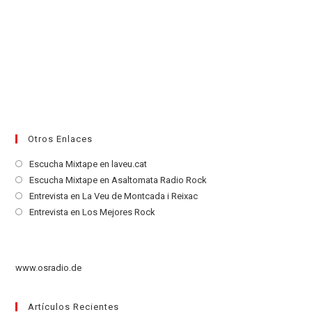
Otros Enlaces
Se
Escucha Mixtape en laveu.cat
abre
Se
Escucha Mixtape en Asaltomata Radio Rock
en
abre
Se
Entrevista en La Veu de Montcada i Reixac
una
en
abre
Se
Entrevista en Los Mejores Rock
nueva
una
en
abre
pestaña
nueva
una
en
pestaña
nueva
una
www.osradio.de
pestaña
nueva
pestaña
Artículos Recientes