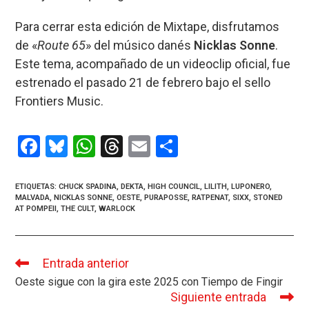
Para cerrar esta edición de Mixtape, disfrutamos
de «
Route 65
» del músico danés
Nicklas Sonne
.
Este tema, acompañado de un videoclip oficial, fue
estrenado el pasado 21 de febrero bajo el sello
Frontiers Music.
F
Bl
W
T
E
C
a
u
h
hr
m
o
ce
es
at
e
ail
m
ETIQUETAS
:
CHUCK SPADINA
,
DEKTA
,
HIGH COUNCIL
,
LILITH
,
LUPONERO
,
MALVADA
,
NICKLAS SONNE
,
OESTE
,
PURAPOSSE
,
RATPENAT
,
SIXX
,
STONED
b
ky
s
a
p
AT POMPEII
,
THE CULT
,
WARLOCK
o
A
d
ar
o
p
s
tir
Entrada anterior
Leer
k
p
más
Oeste sigue con la gira este 2025 con Tiempo de Fingir
artículos
Siguiente entrada