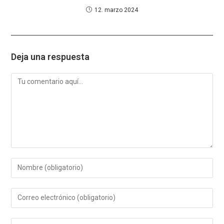
12. marzo 2024
Deja una respuesta
Comentario
Introduce
tu
nombre
Introduce
o
tu
nombre
dirección
de
Introduce
de