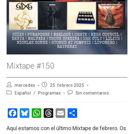
Mixtape #150
Autor
Publicación
mercedes
25. febrero 2025
de
de
Categoría
Comentarios
Español
/
Programas
Sin comentarios
la
la
de
de
entrada:
entrada:
la
la
entrada:
entrada:
F
Bl
W
T
E
C
a
u
h
hr
m
o
Aquí estamos con el último Mixtape de febrero. Os
ce
es
at
e
ail
m