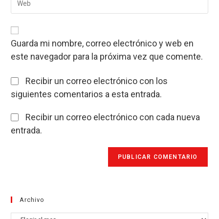
usuario
la
correo
para
URL
electrónico
comentar
de
para
tu
comentar
Guarda mi nombre, correo electrónico y web en
web
este navegador para la próxima vez que comente.
(opcional)
Recibir un correo electrónico con los
siguientes comentarios a esta entrada.
Recibir un correo electrónico con cada nueva
entrada.
Archivo
Archivo