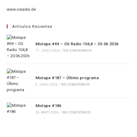
pestaña
nueva
una
www.osradio.de
pestaña
nueva
pestaña
Artículos Recientes
Mixtape #69 – OS Radio 104,8 – 20.06.2026
17. JUNIO 2026
/
SIN COMENTARIOS
Mixtape #187 – Último programa
4. JUNIO 2026
/
SIN COMENTARIOS
Mixtape #186
26. MAYO 2026
/
SIN COMENTARIOS