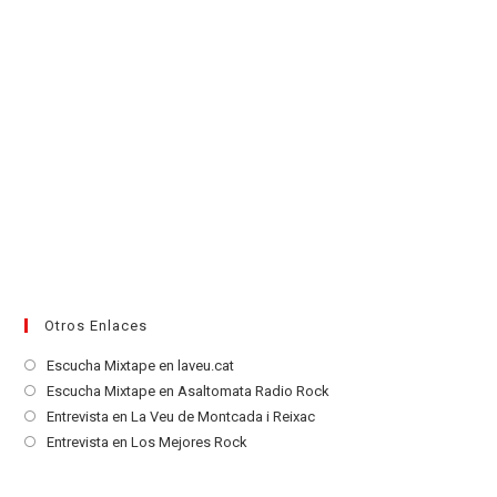
Otros Enlaces
Se
Escucha Mixtape en laveu.cat
abre
Se
Escucha Mixtape en Asaltomata Radio Rock
en
abre
Se
Entrevista en La Veu de Montcada i Reixac
una
en
abre
Se
Entrevista en Los Mejores Rock
nueva
una
en
abre
pestaña
nueva
una
en