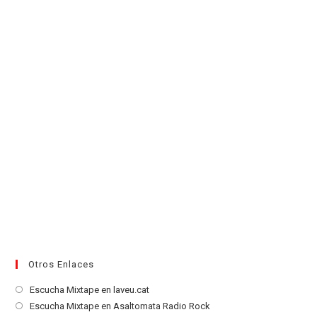
una
nueva
pestaña
Otros Enlaces
Se
Escucha Mixtape en laveu.cat
abre
Se
Escucha Mixtape en Asaltomata Radio Rock