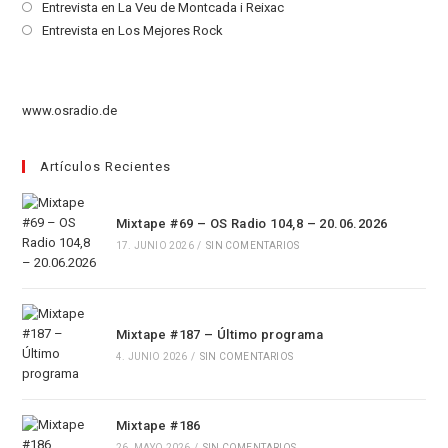
en
abre
Se
Entrevista en La Veu de Montcada i Reixac
una
en
abre
Se
Entrevista en Los Mejores Rock
nueva
una
en
abre
pestaña
nueva
una
en
pestaña
nueva
una
www.osradio.de
pestaña
nueva
pestaña
Artículos Recientes
Mixtape #69 – OS Radio 104,8 – 20.06.2026
17. JUNIO 2026
/
SIN COMENTARIOS
Mixtape #187 – Último programa
4. JUNIO 2026
/
SIN COMENTARIOS
Mixtape #186
26. MAYO 2026
/
SIN COMENTARIOS