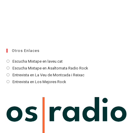
Otros Enlaces
Se
Escucha Mixtape en laveu.cat
abre
Se
Escucha Mixtape en Asaltomata Radio Rock
en
abre
Se
Entrevista en La Veu de Montcada i Reixac
una
en
abre
Se
Entrevista en Los Mejores Rock
nueva
una
en
abre
pestaña
nueva
una
en
pestaña
nueva
una
pestaña
nueva
pestaña