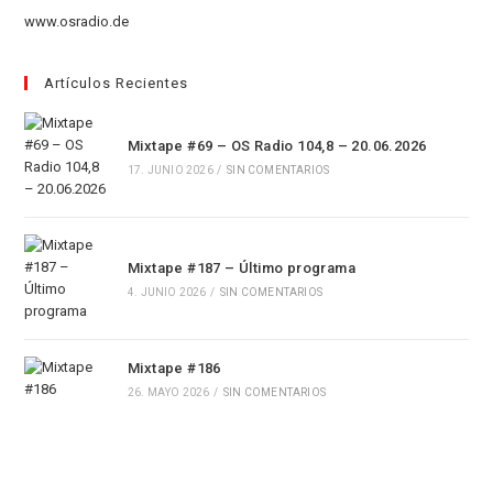
nueva
una
www.osradio.de
pestaña
nueva
pestaña
Artículos Recientes
Mixtape #69 – OS Radio 104,8 – 20.06.2026
17. JUNIO 2026
/
SIN COMENTARIOS
Mixtape #187 – Último programa
4. JUNIO 2026
/
SIN COMENTARIOS
Mixtape #186
26. MAYO 2026
/
SIN COMENTARIOS