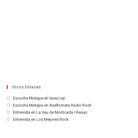
Otros Enlaces
Se
Escucha Mixtape en laveu.cat
abre
Se
Escucha Mixtape en Asaltomata Radio Rock
en
abre
Se
Entrevista en La Veu de Montcada i Reixac
una
en
abre
Se
Entrevista en Los Mejores Rock
nueva
una
en
abre
pestaña
nueva
una
en
pestaña