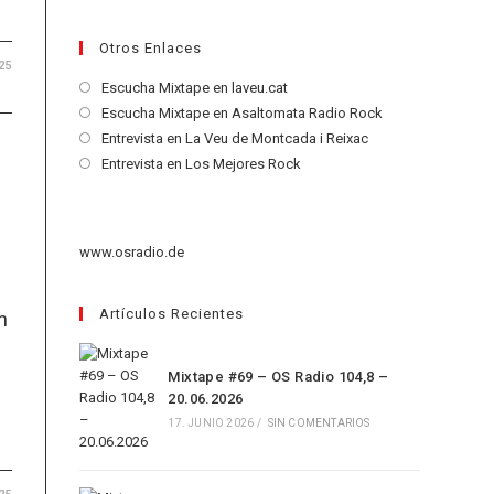
Otros Enlaces
25
Se
Escucha Mixtape en laveu.cat
abre
Se
Escucha Mixtape en Asaltomata Radio Rock
en
abre
Se
Entrevista en La Veu de Montcada i Reixac
una
en
abre
Se
Entrevista en Los Mejores Rock
nueva
una
en
abre
pestaña
nueva
una
en
pestaña
nueva
una
www.osradio.de
pestaña
nueva
pestaña
Artículos Recientes
n
Mixtape #69 – OS Radio 104,8 –
20.06.2026
17. JUNIO 2026
/
SIN COMENTARIOS