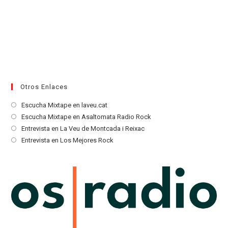
Otros Enlaces
Se
Escucha Mixtape en laveu.cat
abre
Se
Escucha Mixtape en Asaltomata Radio Rock
en
abre
Se
Entrevista en La Veu de Montcada i Reixac
una
en
abre
Se
Entrevista en Los Mejores Rock
nueva
una
en
abre
pestaña
nueva
una
en
pestaña
nueva
una
pestaña
nueva
pestaña