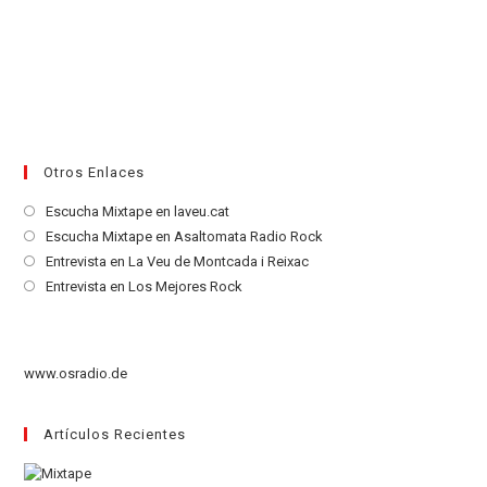
Otros Enlaces
Se
Escucha Mixtape en laveu.cat
abre
Se
Escucha Mixtape en Asaltomata Radio Rock
en
abre
Se
Entrevista en La Veu de Montcada i Reixac
una
en
abre
Se
Entrevista en Los Mejores Rock
nueva
una
en
abre
pestaña
nueva
una
en
pestaña
nueva
una
www.osradio.de
pestaña
nueva
pestaña
Artículos Recientes