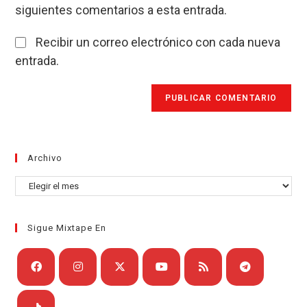
siguientes comentarios a esta entrada.
Recibir un correo electrónico con cada nueva
entrada.
Archivo
Archivo
Sigue Mixtape En
Se
Se
Se
Se
Se
Se
abre
abre
abre
abre
abre
abre