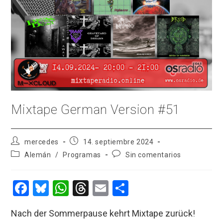
Mixtape German Version #51
Autor
Publicación
mercedes
14. septiembre 2024
de
de
Categoría
Comentarios
Alemán
/
Programas
Sin comentarios
la
la
de
de
entrada:
entrada:
la
la
entrada:
entrada:
F
Bl
W
T
E
C
a
u
h
hr
m
o
Nach der Sommerpause kehrt Mixtape zurück!
ce
es
at
e
ail
m