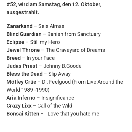
#52, wird am Samstag, den 12. Oktober,
ausgestrahlt.
Zanarkand
– Seis Almas
Blind Guardian
– Banish from Sanctuary
Eclipse
– Still my Hero
Jewel Throne
– The Graveyard of Dreams
Breed
– In your Face
Judas Priest
– Johnny B.Goode
Bless the Dead
– Slip Away
Mötley Crüe
– Dr. Feelgood (From Live Around the
World 1989 -1990)
Aria Inferno
– Insignificance
Crazy Lixx
– Call of the Wild
Bonsai Kitten
– I Love that you hate me