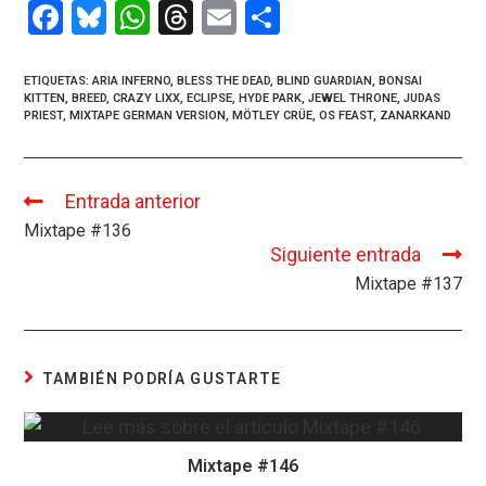
F
Bl
W
T
E
C
a
u
h
hr
m
o
ce
es
at
e
ail
m
ETIQUETAS
:
ARIA INFERNO
,
BLESS THE DEAD
,
BLIND GUARDIAN
,
BONSAI
KITTEN
,
BREED
,
CRAZY LIXX
,
ECLIPSE
,
HYDE PARK
,
JEWEL THRONE
,
JUDAS
b
ky
s
a
p
PRIEST
,
MIXTAPE GERMAN VERSION
,
MÖTLEY CRÜE
,
OS FEAST
,
ZANARKAND
o
A
d
ar
o
p
s
tir
Entrada anterior
Leer
k
p
más
Mixtape #136
artículos
Siguiente entrada
Mixtape #137
TAMBIÉN PODRÍA GUSTARTE
Mixtape #146