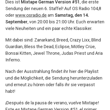
Dies ist
Mixtape German Version #51
, die erste
b
ky
s
a
p
Sendung der neuen 6. Staffel! Auf OS Radio 104,8
o
A
d
ar
oder
www.osradio.de
am
Samstag, den 14.
o
p
s
tir
September
, von 20:00 bis 21:00 Uhr. Euch erwarten
k
p
viele Neuheiten und ein paar echte Klassiker.
Mit dabei sind: Zanarkand, Breed, Crazy Lixx, Blind
Guardian, Bless the Dead, Eclipse, Mötley Crüe,
Bonsai Kitten, Jewel Throne, Judas Priest und Aria
Inferno.
Nach der Ausstrahlung findet ihr hier die Playlist
und die Möglichkeit, die Sendung herunterzuladen
und erneut zu hören oder falls ihr sie verpasst
habt!
¡Después de la pausa de verano, vuelve Mixtape!
Este es Mixtape German Version #51, el primer