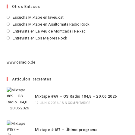
Otros Enlaces
Se
Escucha Mixtape en laveu.cat
abre
Se
Escucha Mixtape en Asaltomata Radio Rock
en
abre
Se
Entrevista en La Veu de Montcada i Reixac
una
en
abre
Se
Entrevista en Los Mejores Rock
nueva
una
en
abre
pestaña
nueva
una
en
pestaña
nueva
una
www.osradio.de
pestaña
nueva
pestaña
Artículos Recientes
Mixtape #69 – OS Radio 104,8 – 20.06.2026
17. JUNIO 2026
/
SIN COMENTARIOS
Mixtape #187 – Último programa