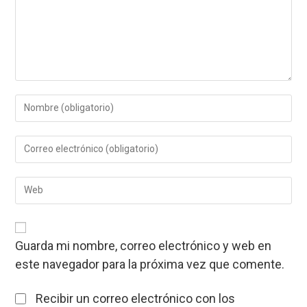
Introduce
tu
nombre
Introduce
o
tu
nombre
dirección
de
Introduce
de
usuario
la
correo
para
URL
electrónico
comentar
de
para
tu
comentar
Guarda mi nombre, correo electrónico y web en
web
este navegador para la próxima vez que comente.
(opcional)
Recibir un correo electrónico con los